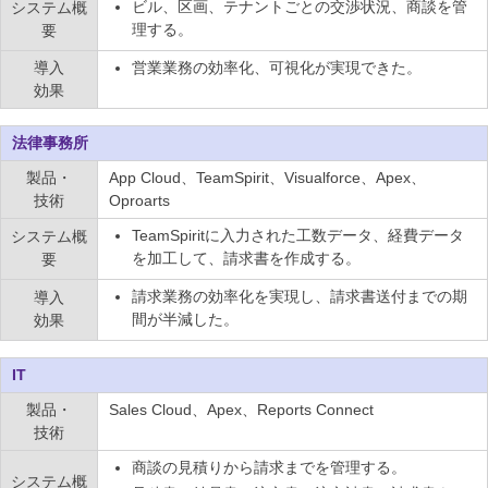
ビル、区画、テナントごとの交渉状況、商談を管
システム概
理する。
要
導入
営業業務の効率化、可視化が実現できた。
効果
法律事務所
製品・
App Cloud、TeamSpirit、Visualforce、Apex、
技術
Oproarts
TeamSpiritに入力された工数データ、経費データ
システム概
を加工して、請求書を作成する。
要
請求業務の効率化を実現し、請求書送付までの期
導入
間が半減した。
効果
IT
製品・
Sales Cloud、Apex、Reports Connect
技術
商談の見積りから請求までを管理する。
システム概