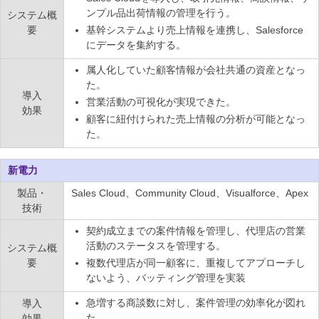
ンプル品出荷情報の管理を行う。
システム概
要
基幹システムより売上情報を連携し、Salesforce
にデータを集約する。
属人化していた顧客情報が会社共通の資産となっ
た。
導入
営業活動の可視化が実現できた。
効果
顧客に紐付けられた売上情報の分析が可能となっ
た。
新電力
製品・
Sales Cloud、Community Cloud、Visualforce、Apex
技術
契約成立までの案件情報を管理し、代理店の営業
活動のステータスを管理する。
システム概
要
複数代理店が同一顧客に、重複してアプローチし
ないよう、バッティング管理を実装
急増する商談数に対し、案件管理の効率化が図れ
導入
た。
効果