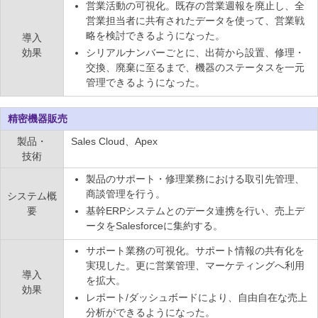
営業活動の可視化。既存の営業週報を廃止し、全
営業担当者に共有されたデータを使って、営業戦
略を検討できるようになった。
導入
効果
シリアルナンバーごとに、出荷から設置、修理・
交換、廃棄に至るまで、機器のステータスを一元
管理できるようになった。
精密機器販売
製品・
Sales Cloud、Apex
技術
製品のサポート・修理業務における取引先管理、
商談管理を行う。
システム概
要
基幹ERPシステムとのデータ連携を行い、売上デ
ータをSalesforceに集約する。
サポート業務の可視化。サポート情報の共有化を
実現した。更に営業管理、マーケティングへ利用
導入
を拡大。
効果
レポート/ダッシュボードにより、自由自在な売上
分析ができるようになった。