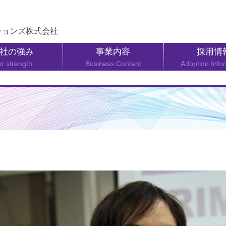
ションズ株式会社
社の強み
事業内容
採用情
r strength
Business Content
Adoption Info